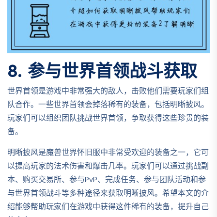
8. 参与世界首领战斗获取
世界首领是游戏中非常强大的敌人，击败他们需要玩家们组
队合作。一些世界首领会掉落稀有的装备，包括明晰披风。
玩家们可以组织团队挑战世界首领，争取获得这些珍贵的装
备。
明晰披风是魔兽世界怀旧服中非常受欢迎的装备之一，它可
以提高玩家的法术伤害和爆击几率。玩家们可以通过挑战副
本、购买交易所、参与PvP、完成任务、参与团队活动和参
与世界首领战斗等多种途径来获取明晰披风。希望本文的介
绍能够帮助玩家们在游戏中获得这件稀有的装备，提升自己