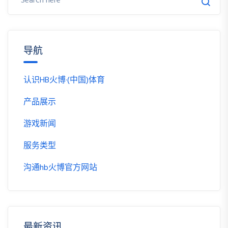
导航
认识HB火博·(中国)体育
产品展示
游戏新闻
服务类型
沟通hb火博官方网站
最新资讯