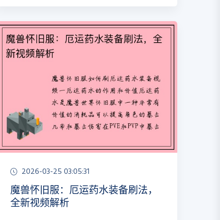
2026-03-25 03:05:31
魔兽怀旧服：厄运药水装备刷法，
全新视频解析