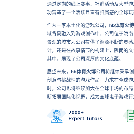
通过定期的线上赛事、社群活动及大型游
功营造了一个活跃且富有归属感的全球玩
作为一家本土化的游戏公司，
hb体育火博
域背景融入到游戏创作中。公司位于陇南
景观的城市为公司提供了源源不断的灵感
计，还是在故事情节的构建上，陇南的文
其中，展现了公司深厚的文化底蕴。
展望未来，
hb体育火博
公司将继续秉承创
创意与挑战性的游戏作品，力求在全球游
时，公司也将继续加大在全球市场的布局
断拓展国际化视野，成为全球电子游戏行
2000+
Expert Tutors