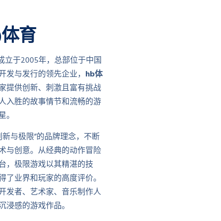
)体育
Co.）成立于2005年，总部位于中国
开发与发行的领先企业，
hb体
家提供创新、刺激且富有挑战
人入胜的故事情节和流畅的游
星。
创新与极限”的品牌理念，不断
术与创意。从经典的动作冒险
台，极限游戏以其精湛的技
得了业界和玩家的高度评价。
开发者、艺术家、音乐制作人
沉浸感的游戏作品。